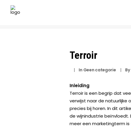
Home
Geen categorie
Terroir
Terroir
|
In
Geen categorie
|
By
Inleiding
Terroir is een begrip dat ve
verwijst naar de natuurlijke
precies bij horen. In dit ar
de wijnindustrie beïnvloedt.
meer een marketingterm is 