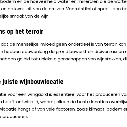
bodem en de hoeveelheid water en mineralen die de worte
en de kwaliteit van de druiven. Vooral stikstof speelt een bela
lijke smaak van de wijn.
s op het terroir
 de menselijke invloed geen onderdeel is van terroir, kan 
nsen hebben eeuwenlang de grond bewerkt en druivenrassen 
ebben geleid tot unieke eigenschappen van wijnstokken, die m
 juiste wijnbouwlocatie
atie voor een wijngaard is essentieel voor het produceren van
heeft ontwikkeld, waarbij alleen de beste locaties overblij
locatie hangt af van vele factoren, zoals klimaat, bodem 
te produceren.