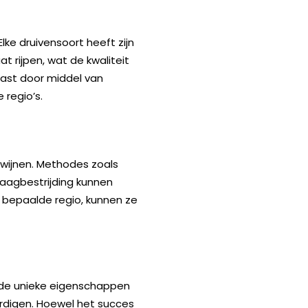
lke druivensoort heeft zijn
t rijpen, wat de kwaliteit
ast door middel van
 regio’s.
swijnen. Methodes zoals
laagbestrijding kunnen
n bepaalde regio, kunnen ze
n de unieke eigenschappen
ardigen. Hoewel het succes