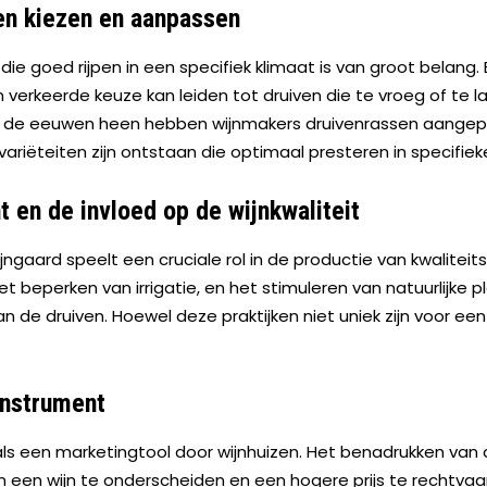
sen kiezen en aanpassen
ie goed rijpen in een specifiek klimaat is van groot belang. E
 verkeerde keuze kan leiden tot druiven die te vroeg of te laa
or de eeuwen heen hebben wijnmakers druivenrassen aangep
variëteiten zijn ontstaan die optimaal presteren in specifieke
en de invloed op de wijnkwaliteit
aard speelt een cruciale rol in de productie van kwaliteit
 beperken van irrigatie, en het stimuleren van natuurlijke p
an de druiven. Hoewel deze praktijken niet uniek zijn voor ee
instrument
 als een marketingtool door wijnhuizen. Het benadrukken va
 een wijn te onderscheiden en een hogere prijs te rechtva