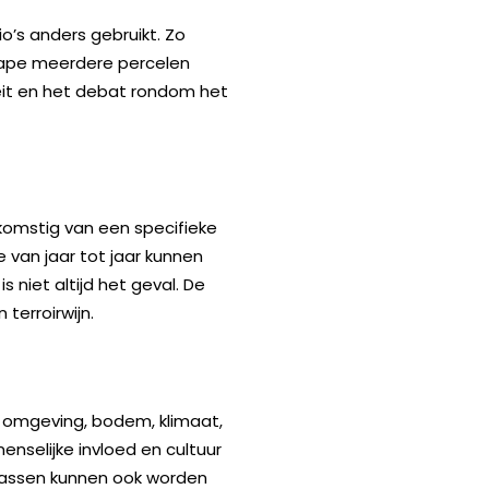
io’s anders gebruikt. Zo
-Pape meerdere percelen
teit en het debat rondom het
fkomstig van een specifieke
e van jaar tot jaar kunnen
s niet altijd het geval. De
terroirwijn.
ke omgeving, bodem, klimaat,
elijke invloed en cultuur
nrassen kunnen ook worden