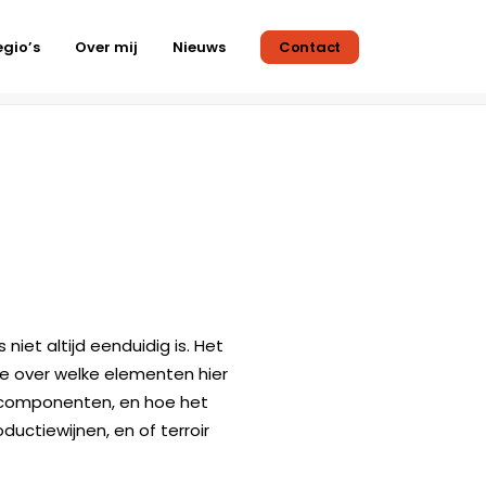
egio’s
Over mij
Nieuws
Contact
Terroir
niet altijd eenduidig is. Het
sie over welke elementen hier
te componenten, en hoe het
ductiewijnen, en of terroir