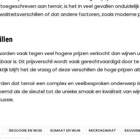
oegeschreven aan terroir, is het in veel gevallen onduidelijk 
 kwaliteitsverschillen of dat andere factoren, zoals modern
illen
 worden vaak tegen veel hogere prijzen verkocht dan wijnen u
ijkbaar is. Dit prijsverschil wordt vaak gerechtvaardigd door te
tijk blijft het de vraag of deze verschillen de hoge prijzen al
geworden dat terroir een complex en veelbesproken onderwerp i
d als de sleutel tot de unieke smaak en kwaliteit van wijn,
cussie.
T
GEOLOGIE EN WIJN
KLIMAAT EN WIJN
MICROKLIMAAT
SAUVIG