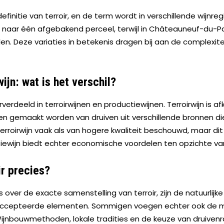
finitie van terroir, en de term wordt in verschillende wijnreg
dië naar één afgebakend perceel, terwijl in Châteauneuf-du
llen. Deze variaties in betekenis dragen bij aan de complexi
ijn: wat is het verschil?
rdeeld in terroirwijnen en productiewijnen. Terroirwijn is a
jnen gemaakt worden van druiven uit verschillende bronnen di
erroirwijn vaak als van hogere kwaliteit beschouwd, maar dit i
ewijn biedt echter economische voordelen ten opzichte van 
ir precies?
over de exacte samenstelling van terroir, zijn de natuurlij
ccepteerde elementen. Sommigen voegen echter ook de mens
 Wijnbouwmethoden, lokale tradities en de keuze van druive