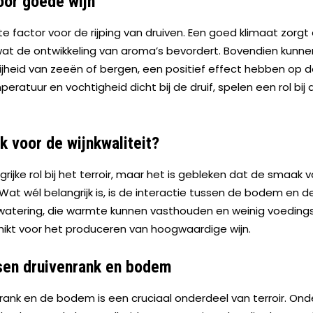
oor goede wijn
te factor voor de rijping van druiven. Een goed klimaat zorgt
 wat de ontwikkeling van aroma’s bevordert. Bovendien kunne
heid van zeeën of bergen, een positief effect hebben op d
eratuur en vochtigheid dicht bij de druif, spelen een rol bij 
k voor de wijnkwaliteit?
jke rol bij het terroir, maar het is gebleken dat de smaak va
. Wat wél belangrijk is, is de interactie tussen de bodem en d
ering, die warmte kunnen vasthouden en weinig voedingss
kt voor het produceren van hoogwaardige wijn.
sen druivenrank en bodem
nrank en de bodem is een cruciaal onderdeel van terroir. O