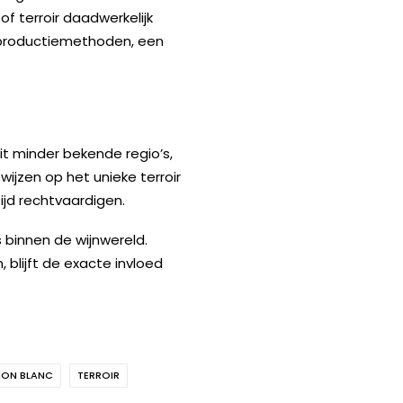
of terroir daadwerkelijk
e productiemethoden, een
it minder bekende regio’s,
 wijzen op het unieke terroir
tijd rechtvaardigen.
s binnen de wijnwereld.
 blijft de exacte invloed
NON BLANC
TERROIR