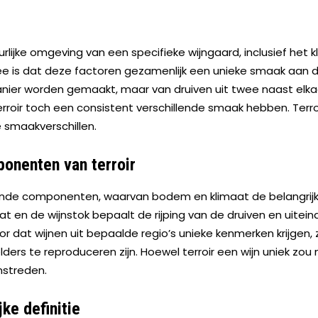
uurlijke omgeving van een specifieke wijngaard, inclusief he
dee is dat deze factoren gezamenlijk een unieke smaak aan 
ier worden gemaakt, maar van druiven uit twee naast elkaa
erroir toch een consistent verschillende smaak hebben. Terro
 smaakverschillen.
ponenten van terroir
llende componenten, waarvan bodem en klimaat de belangrijkst
 en de wijnstok bepaalt de rijping van de druiven en uiteindel
 dat wijnen uit bepaalde regio’s unieke kenmerken krijgen, 
 elders te reproduceren zijn. Hoewel terroir een wijn uniek z
mstreden.
jke definitie