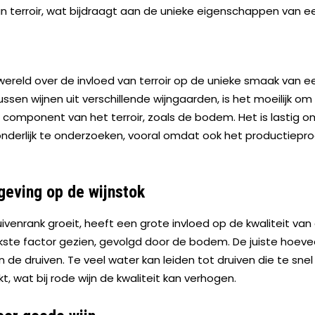
n terroir, wat bijdraagt aan de unieke eigenschappen van ee
jnwereld over de invloed van terroir op de unieke smaak van een 
sen wijnen uit verschillende wijngaarden, is het moeilijk om
 component van het terroir, zoals de bodem. Het is lastig o
onderlijk te onderzoeken, vooral omdat ook het productiepro
geving op de wijnstok
venrank groeit, heeft een grote invloed op de kwaliteit van 
ijkste factor gezien, gevolgd door de bodem. De juiste hoevee
n de druiven. Te veel water kan leiden tot druiven die te snel 
t, wat bij rode wijn de kwaliteit kan verhogen.