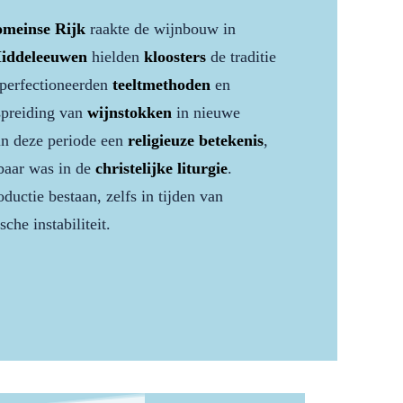
meinse Rijk
raakte de wijnbouw in
iddeleeuwen
hielden
kloosters
de traditie
perfectioneerden
teeltmethoden
en
spreiding van
wijnstokken
in nieuwe
in deze periode een
religieuze betekenis
,
baar was in de
christelijke liturgie
.
ductie bestaan, zelfs in tijden van
che instabiliteit.