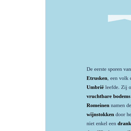
De eerste sporen va
Etrusken
, een volk 
Umbrië
leefde. Zij 
vruchtbare bodems
Romeinen
namen dez
wijnstokken
door he
niet enkel een
dran