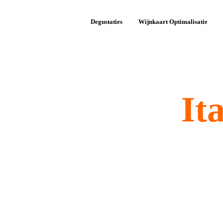
Degustaties
Wijnkaart Optimalisatie
rijkdom van
It
lië's wijnen, van elegante Barolo uit Piëmont 