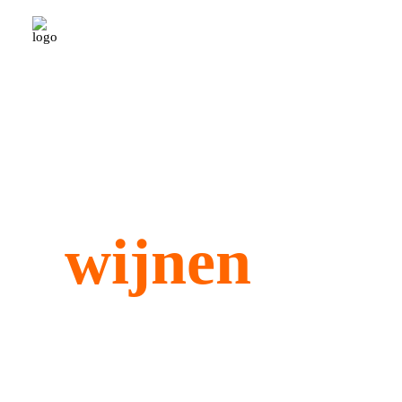
Ontdek de 
wijnen
Ontdek de ongekende diversiteit van Ita