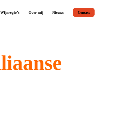
Wijnregio’s
Over mij
Nieuws
Contact
aliaanse
tot volle Primitivo uit Puglia.