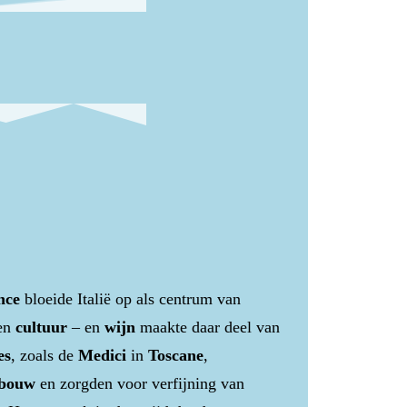
nce
bloeide Italië op als centrum van
en
cultuur
– en
wijn
maakte daar deel van
es
, zoals de
Medici
in
Toscane
,
nbouw
en zorgden voor verfijning van