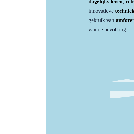
dagelijks leven
,
rel
innovatieve
technie
gebruik van
amfore
van de bevolking.