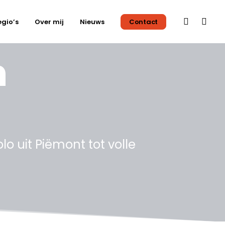
egio’s
Over mij
Nieuws
Contact
n
lo uit Piëmont tot volle