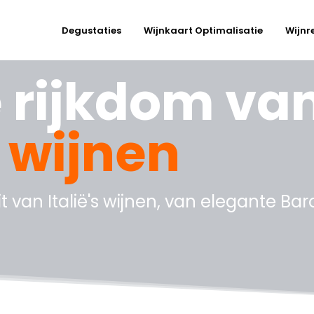
Degustaties
Wijnkaart Optimalisatie
Wijnr
 rijkdom va
 wijnen
van Italië's wijnen, van elegante Baro