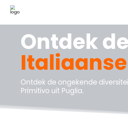
Ontdek de
Italiaanse
Ontdek de ongekende diversiteit 
Primitivo uit Puglia.