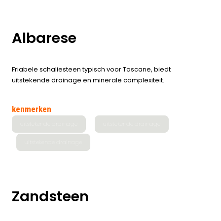
Albarese
Friabele schaliesteen typisch voor Toscane, biedt
uitstekende drainage en minerale complexiteit.
kenmerken
uitstekende drainage
uitstekende drainage
uitstekende drainage
Zandsteen