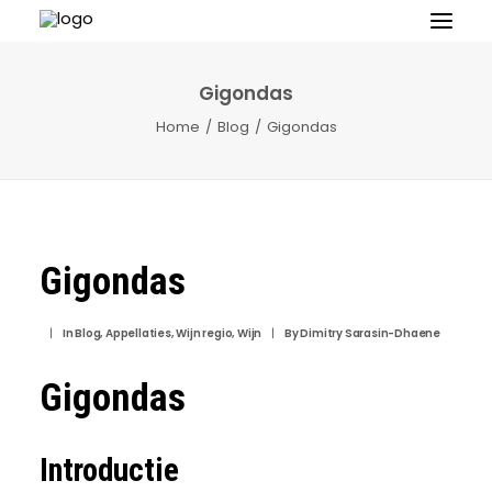
Gigondas
Home
Blog
Gigondas
Gigondas
Contact
|
In
Blog
,
Appellaties
,
Wijn regio
,
Wijn
|
By
Dimitry Sarasin-Dhaene
Gigondas
Introductie