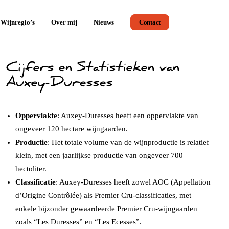
Wijnregio’s
Over mij
Nieuws
Contact
Cijfers en Statistieken van
Auxey-Duresses
Oppervlakte
: Auxey-Duresses heeft een oppervlakte van
ongeveer 120 hectare wijngaarden.
Productie
: Het totale volume van de wijnproductie is relatief
klein, met een jaarlijkse productie van ongeveer 700
hectoliter.
Classificatie
: Auxey-Duresses heeft zowel AOC (Appellation
d’Origine Contrôlée) als Premier Cru-classificaties, met
enkele bijzonder gewaardeerde Premier Cru-wijngaarden
zoals “Les Duresses” en “Les Ecesses”.